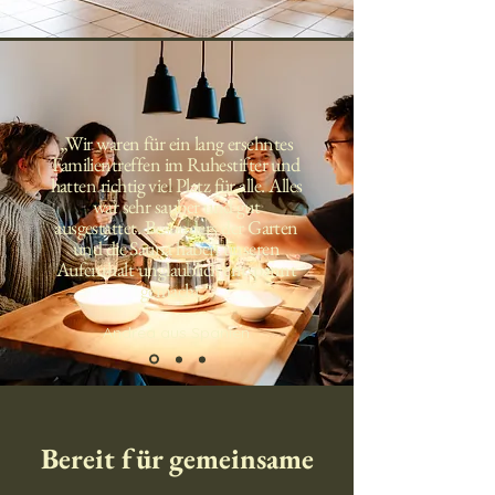
„Wir waren für ein lang ersehntes
Familientreffen im Ruhestifter und
hatten richtig viel Platz für alle. Alles
war sehr sauber und gut
ausgestattet. Besonders der Garten
und die Sauna haben unseren
Aufenthalt unglaublich entspannt
gemacht.“
Andrea aus Spanien
Bereit für gemeinsame