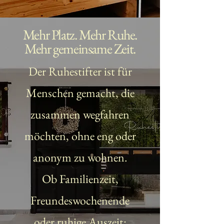
Mehr Platz. Mehr Ruhe.
Mehr gemeinsame Zeit.
Der Ruhestifter ist für
Menschen gemacht, die
zusammen wegfahren
möchten, ohne eng oder
anonym zu wohnen.
Ob Familienzeit,
Freundeswochenende
oder ruhige Auszeit: