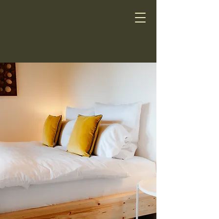
Ruhestifter-Salem
Ferienwohnung &
Entspannung
Ferienwohnungen nahe
Bodensee für Familien &
Freundesgruppen bis 10
Personen mit Sauna &
HotTub