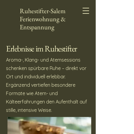
Ruhestifter-Salem
Ferienwohnung &
Entspannung
Erlebnisse im Ruhestifter
Aroma-, Klang- und Atemsessions
schenken spürbare Ruhe – direkt vor
Ort und individuell erlebbar.
Ergänzend vertiefen besondere
Formate wie Atem- und
Kälteerfahrungen den Aufenthalt auf
stille, intensive Weise.